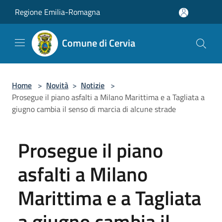
Salta al contenuto principale
Regione Emilia-Romagna
Comune di Cervia
Home
>
Novità
>
Notizie
>
Prosegue il piano asfalti a Milano Marittima e a Tagliata a
giugno cambia il senso di marcia di alcune strade
Prosegue il piano
asfalti a Milano
Marittima e a Tagliata
a giugno cambia il