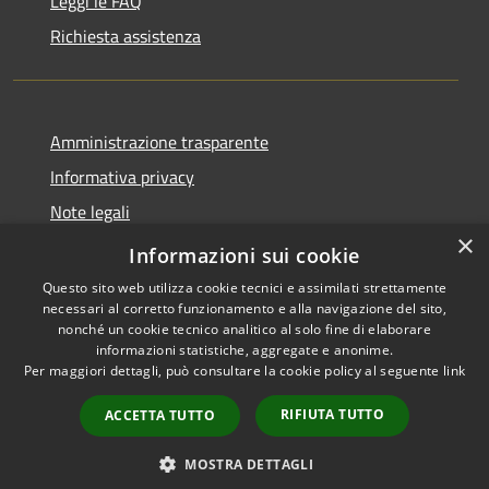
Leggi le FAQ
Richiesta assistenza
Amministrazione trasparente
Informativa privacy
Note legali
×
Dichiarazione di accessibilità
Informazioni sui cookie
Questo sito web utilizza cookie tecnici e assimilati strettamente
necessari al corretto funzionamento e alla navigazione del sito,
nonché un cookie tecnico analitico al solo fine di elaborare
informazioni statistiche, aggregate e anonime.
RSS
Copyright © 2026 • Comune di
Per maggiori dettagli, può consultare la cookie policy al seguente
link
Accessibilità
Cervia • Powered by
Privacy
Municipium
Accesso
•
RIFIUTA TUTTO
ACCETTA TUTTO
Cookie
redazione
Mappa del sito
MOSTRA DETTAGLI