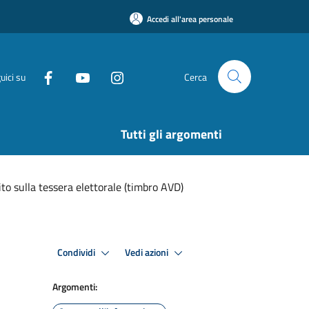
Accedi all'area personale
uici su
Cerca
Tutti gli argomenti
ito sulla tessera elettorale (timbro AVD)
Condividi
Vedi azioni
Argomenti: