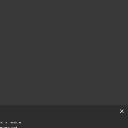
×
nzionamento e
nformazioni