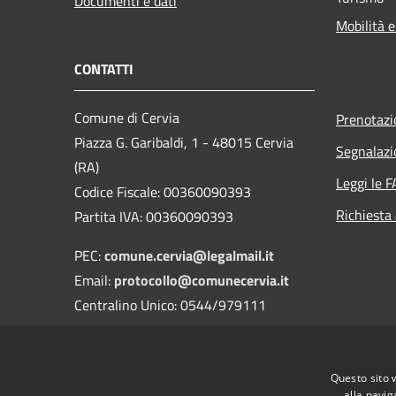
Documenti e dati
Mobilità e
CONTATTI
Comune di Cervia
Prenotaz
Piazza G. Garibaldi, 1 - 48015 Cervia
Segnalazi
(RA)
Leggi le 
Codice Fiscale: 00360090393
Richiesta
Partita IVA: 00360090393
PEC:
comune.cervia@legalmail.it
Email:
protocollo@comunecervia.it
Centralino Unico: 0544/979111
Codice Univoco: UFIXJW
Nome dell'ufficio: Uff_eFatturaPA
Questo sito 
Codice ISTAT: 039007
alla navig