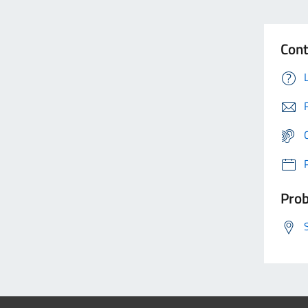
Cont
Prob