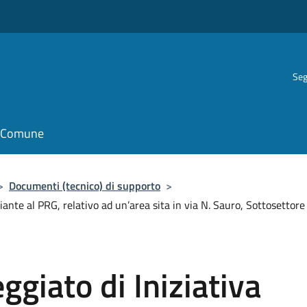
Seg
il Comune
>
Documenti (tecnico) di supporto
>
riante al PRG, relativo ad un’area sita in via N. Sauro, Sottosettore
ggiato di Iniziativa