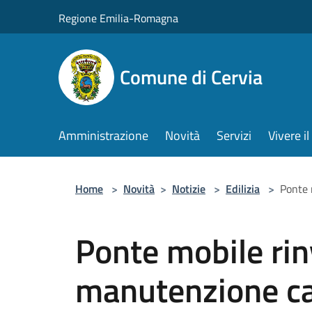
Salta al contenuto principale
Regione Emilia-Romagna
Comune di Cervia
Amministrazione
Novità
Servizi
Vivere 
Home
>
Novità
>
Notizie
>
Edilizia
>
Ponte 
Ponte mobile rinvi
manutenzione ca