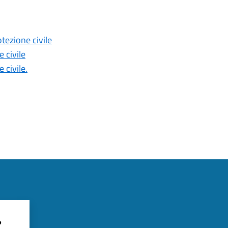
tezione civile
 civile
 civile.
?