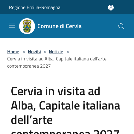
Salta al contenuto principale
Regione Emilia-Romagna
Comune di Cervia
Home
>
Novità
>
Notizie
>
Cervia in visita ad Alba, Capitale italiana dell’arte
contemporanea 2027
Cervia in visita ad
Alba, Capitale italiana
dell’arte
contemporanea 2027