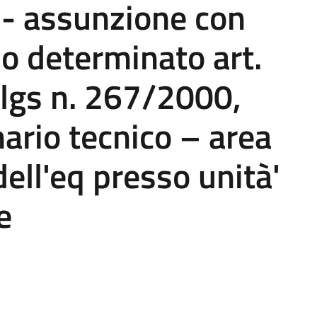
 - assunzione con
o determinato art.
lgs n. 267/2000,
nario tecnico – area
dell'eq presso unità'
e