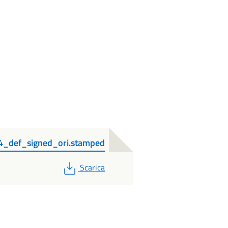
4_def_signed_ori.stamped
PDF
Scarica