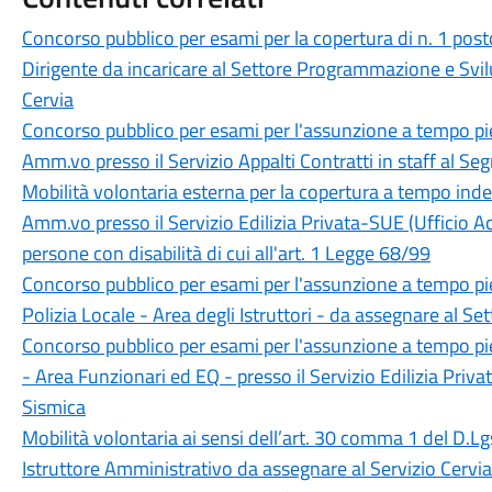
Concorso pubblico per esami per la copertura di n. 1 pos
Dirigente da incaricare al Settore Programmazione e Svi
Cervia
Concorso pubblico per esami per l'assunzione a tempo pi
Amm.vo presso il Servizio Appalti Contratti in staff al Se
Mobilità volontaria esterna per la copertura a tempo inde
Amm.vo presso il Servizio Edilizia Privata-SUE (Ufficio A
persone con disabilità di cui all'art. 1 Legge 68/99
Concorso pubblico per esami per l'assunzione a tempo pien
Polizia Locale - Area degli Istruttori - da assegnare al Se
Concorso pubblico per esami per l'assunzione a tempo pie
- Area Funzionari ed EQ - presso il Servizio Edilizia Priva
Sismica
Mobilità volontaria ai sensi dell’art. 30 comma 1 del D.Lg
Istruttore Amministrativo da assegnare al Servizio Cerviai