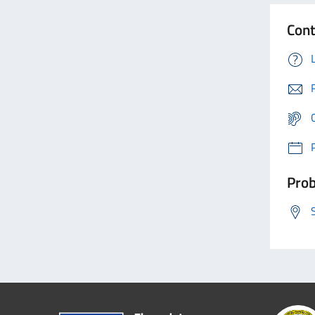
Cont
Prob