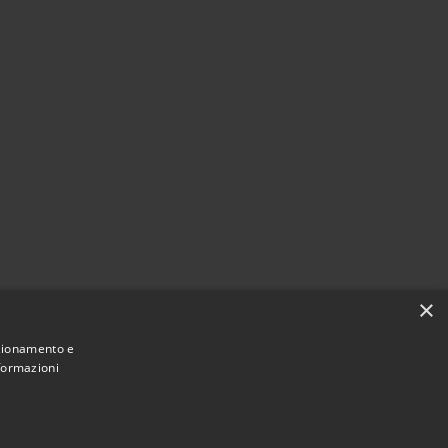
×
nzionamento e
nformazioni