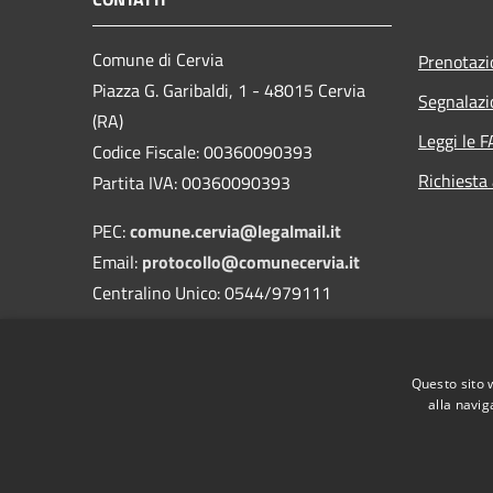
Comune di Cervia
Prenotaz
Piazza G. Garibaldi, 1 - 48015 Cervia
Segnalazi
(RA)
Leggi le 
Codice Fiscale: 00360090393
Richiesta
Partita IVA: 00360090393
PEC:
comune.cervia@legalmail.it
Email:
protocollo@comunecervia.it
Centralino Unico: 0544/979111
Codice Univoco: UFIXJW
Nome dell'ufficio: Uff_eFatturaPA
Questo sito 
Codice ISTAT: 039007
alla navig