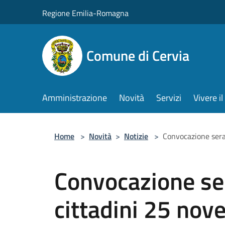
Salta al contenuto principale
Regione Emilia-Romagna
Comune di Cervia
Amministrazione
Novità
Servizi
Vivere 
Home
>
Novità
>
Notizie
>
Convocazione sera
Convocazione ser
cittadini 25 no