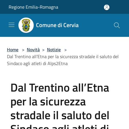
Salta al contenuto principale
Regione Emilia-Romagna
Comune di Cervia
Home
>
Novità
>
Notizie
>
Dal Trentino all’Etna per la sicurezza stradale il saluto del
Sindaco agli atleti di Alps2Etna
Dal Trentino all’Etna
per la sicurezza
stradale il saluto del
Sindaco agli atleti di