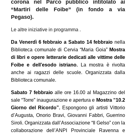
corona nel Parco pubblico intitolato ai
“Martiri delle Foibe” (in fondo a via
Pegaso).
Le altre iniziative in programma .
Da Venerdì 6 febbraio a
Sabato
14 febbraio
nella
Biblioteca comunale di Cervia
“Maria Goia”
Mostra
di libri
e opere letterarie
dedicati alle vittime delle
Foibe e dell’esodo istriano.
La mostra è rivolta
anche ai ragazzi delle scuole. Organizzata dalla
Biblioteca comunale.
Sabato 7 febbraio
alle o
re 16.00 al Magazzino del
sale “Torre” inaugurazione e apertura e
Mostra “10.2
Giorno del Ricordo
”.
Espongono
gli artisti Vittorio
d’Augusta, Onorio Bravi, Giovanni Fabbri,
Guerrino
Siroli. Organizzata dall’Associazione “Il Gelso” con la
collaborazione dell’ANPI Provinciale Ravenna e