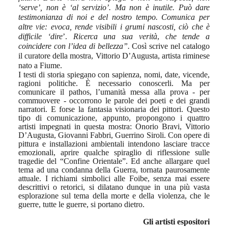
‘serve’, non è ‘al servizio’. Ma non è inutile. Può dare
testimonianza di noi e del nostro tempo. Comunica per
altre vie: evoca, rende visibili i grumi nascosti, ciò che è
difficile ‘dire
’.
Ricerca una sua verità
,
che tende a
coincidere con l’idea di bellezza”.
Così scrive nel catalogo
il curatore della mostra, Vittorio D’Augusta, artista riminese
nato a Fiume.
I testi di storia spiegano con sapienza, nomi, date, vicende,
ragioni politiche. È necessario conoscerli. Ma per
comunicare il pathos, l’umanità messa alla prova - per
commuovere - occorrono le parole dei poeti e dei grandi
narratori. E forse la fantasia visionaria dei pittori.
Questo
tipo di comunicazione, appunto, propongono i quattro
artisti impegnati in questa mostra: Onorio Bravi, Vittorio
D’Augusta, Giovanni Fabbri, Guerrino Siroli. Con opere di
pittura e installazioni ambientali intendono lasciare tracce
emozionali, aprire qualche spiraglio di riflessione sulle
tragedie del “Confine Orientale”. Ed anche allargare quel
tema ad una condanna della Guerra, tornata paurosamente
attuale. I richiami simbolici alle Foibe, senza mai essere
descrittivi o retorici, si dilatano dunque in una più vasta
esplorazione sul tema della morte e della violenza, che le
guerre, tutte le guerre, si portano dietro.
Gli artisti espositori