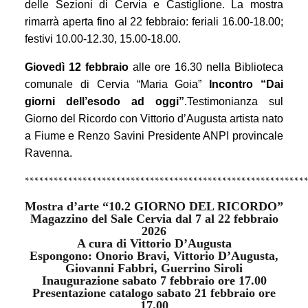
delle Sezioni di Cervia e Castiglione.
La mostra
rimarrà aperta fino al 22 febbraio:
feriali 16.00-18.00;
festivi 10.00-12.30, 15.00-18.00
.
Giovedì 12 febbraio
alle
ore 16.30 nella Biblioteca
comunale di Cervia
“Maria Goia”
Incontro “Dai
giorni dell’esodo ad oggi”
.Testimonianza sul
Giorno del Ricordo con Vittorio d’Augusta artista nato
a Fiume e Renzo Savini Presidente ANPI provincale
Ravenna.
**********************************************************
Mostra d’arte
“10.2 GIORNO DEL RICORDO”
Magazzino del Sale Cervia
dal
7
al
22 febbraio
2026
A cura di Vittorio D’Augusta
Espongono: Onorio Bravi, Vittorio D’Augusta,
Giovanni Fabbri, Guerrino Siroli
Inaugurazione
sabato
7
febbraio ore 17.00
P
resentazione catalogo
sabato
21
febbraio ore
17.00