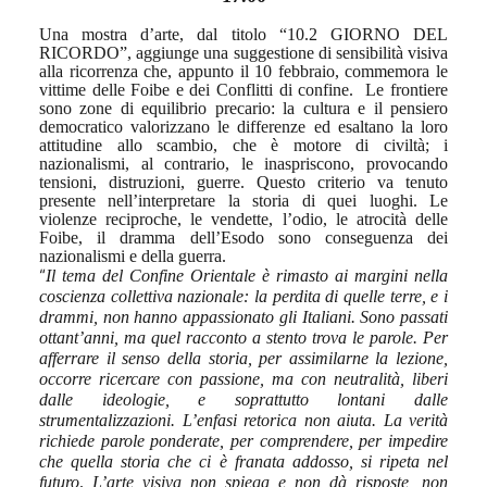
Una mostra d’arte, dal titolo “10.2 GIORNO DEL
RICORDO”, aggiunge una suggestione di sensibilità visiva
alla ricorrenza che, appunto il 10 febbraio, commemora le
vittime delle Foibe e dei Conflitti di confine.
Le frontiere
sono zone di equilibrio precario: la cultura e il pensiero
democratico valorizzano le differenze ed esaltano la loro
attitudine allo scambio, che è motore di civiltà; i
nazionalismi, al contrario, le inaspriscono, provocando
tensioni, distruzioni, guerre. Questo criterio va tenuto
presente nell’interpretare la storia di quei luoghi. Le
violenze reciproche, le vendette, l’odio, le atrocità delle
Foibe, il dramma dell’Esodo sono conseguenza dei
nazionalismi e della guerra.
“
Il tema del Confine Orientale è rimasto ai margini nella
coscienza collettiva nazionale: la perdita di quelle terre, e i
drammi,
non hanno appassionato gli Italiani. Sono passati
ottant’anni, ma quel racconto a stento trova le parole. Per
afferrare il senso della storia, per assimilarne la lezione,
occorre ricercare con passione, ma con neutralità, liberi
dalle ideologie, e soprattutto lontani dalle
strumentalizzazioni. L’enfasi retorica non aiuta. La verità
richiede parole ponderate, per comprendere, per impedire
che quella storia che ci è franata addosso, si ripeta nel
futuro
.
L’arte visiva non spiega e non dà risposte, non