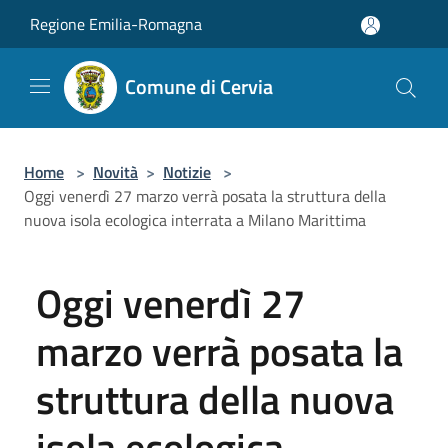
Salta al contenuto principale
Regione Emilia-Romagna
Comune di Cervia
Home
>
Novità
>
Notizie
>
Oggi venerdì 27 marzo verrà posata la struttura della
nuova isola ecologica interrata a Milano Marittima
Oggi venerdì 27
marzo verrà posata la
struttura della nuova
isola ecologica