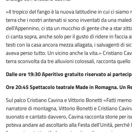
«Il tropico del fango è la nuova latitudine in cui ci siam
terra che i nostri antenati si sono inventati da una maled
dell’Appennino, ci sta un mucchio di gente che a star zit
ci canta sopra, anche solo per il gusto di ridere in faccia 
testi con la casa ancora mezza allagata, i salvagenti di sic
aveva perso tutto. Un vicino anche la vita.» Cristiano Ca
terra sconvolta da tre alluvioni colossali, racconta quello
Dalle ore 19:30 Aperitivo gratuito riservato ai partecip
Ore 20:45 Spettacolo teatrale Made in Romagna. Un Rec
Sul palco Cristiano Cavina e Vittorio Bonetti «Fatti memor
narratore di montagna, Vittorio Bonetti e Cristiano Cavina.
suonato e cantato davvero, Cavina racconta storie per is
poteva andare ad ascoltarlo alla Festa dell’Unità, perché l