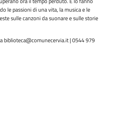
uperano ora il tempo perduto. E lo fanno
o le passioni di una vita, la musica e le
ieste sulle canzoni da suonare e sulle storie
ia biblioteca@comunecervia.it | 0544 979