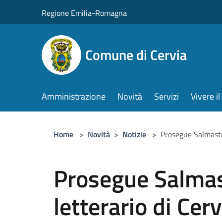
Salta al contenuto principale
Regione Emilia-Romagna
Comune di Cervia
Amministrazione
Novità
Servizi
Vivere 
Home
>
Novità
>
Notizie
>
Prosegue Salmastro
Prosegue Salmast
letterario di Cer