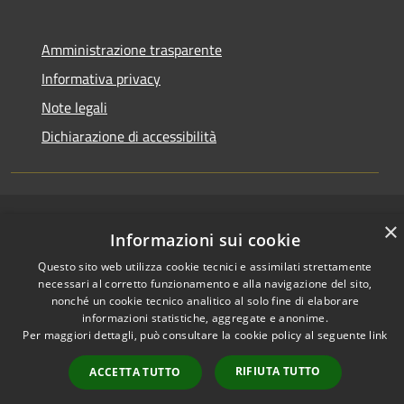
Amministrazione trasparente
Informativa privacy
Note legali
Dichiarazione di accessibilità
RSS
Copyright © 2026 • Comune di
×
Informazioni sui cookie
Accessibilità
Cervia • Powered by
Questo sito web utilizza cookie tecnici e assimilati strettamente
Privacy
Municipium
Accesso
•
necessari al corretto funzionamento e alla navigazione del sito,
Cookie
redazione
nonché un cookie tecnico analitico al solo fine di elaborare
Mappa del sito
informazioni statistiche, aggregate e anonime.
Per maggiori dettagli, può consultare la cookie policy al seguente
link
RIFIUTA TUTTO
ACCETTA TUTTO