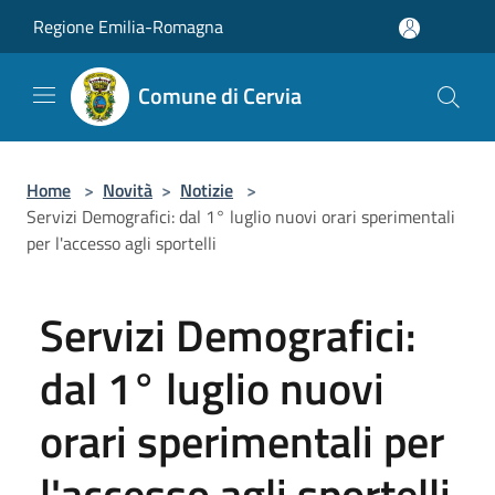
Salta al contenuto principale
Regione Emilia-Romagna
Comune di Cervia
Home
>
Novità
>
Notizie
>
Servizi Demografici: dal 1° luglio nuovi orari sperimentali
per l'accesso agli sportelli
Servizi Demografici:
dal 1° luglio nuovi
orari sperimentali per
l'accesso agli sportelli