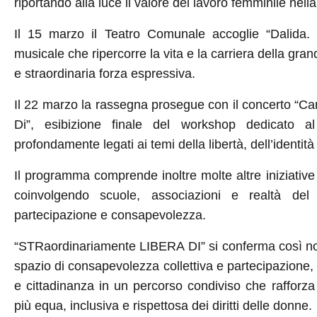
riportando alla luce il valore del lavoro femminile nel
Il 15 marzo il Teatro Comunale accoglie “Dalida. 
musicale che ripercorre la vita e la carriera della grande
e straordinaria forza espressiva.
Il 22 marzo la rassegna prosegue con il concerto “C
Di”, esibizione finale del workshop dedicato a
profondamente legati ai temi della libertà, dell’identit
Il programma comprende inoltre molte altre iniziative 
coinvolgendo scuole, associazioni e realtà del 
partecipazione e consapevolezza.
“STRaordinariamente LIBERA DI” si conferma così n
spazio di consapevolezza collettiva e partecipazione,
e cittadinanza in un percorso condiviso che rafforz
più equa, inclusiva e rispettosa dei diritti delle donne.