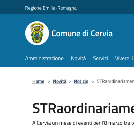
Salta al contenuto principale
Regione Emilia-Romagna
Comune di Cervia
Amministrazione
Novità
Servizi
Vivere 
Home
>
Novità
>
Notizie
>
STRaordinariamen
STRaordinariam
A Cervia un mese di eventi per l’8 marzo tra t