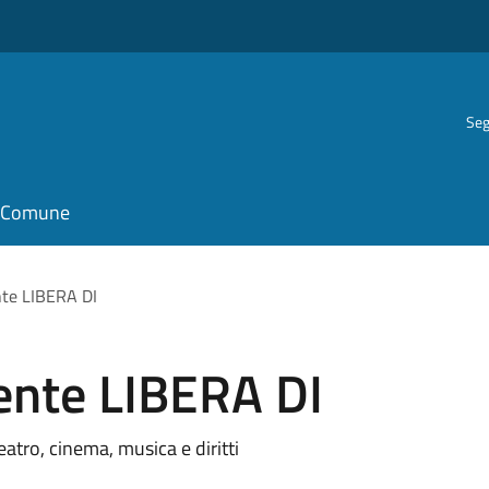
Seg
il Comune
te LIBERA DI
ente LIBERA DI
eatro, cinema, musica e diritti