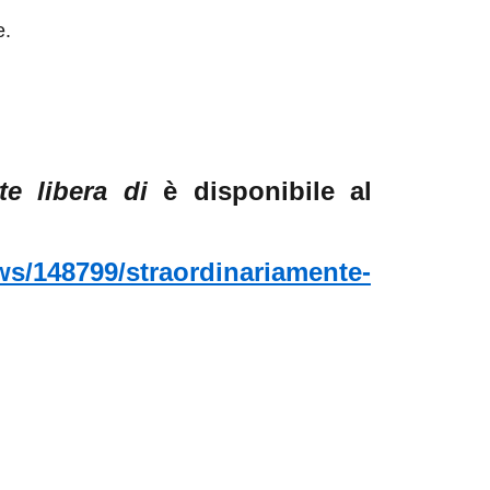
e.
e libera di
è disponibile al
ews/148799/straordinariamente-