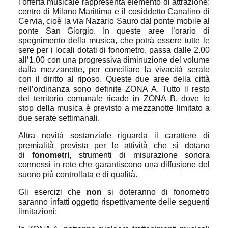
l’offerta musicale rappresenta elemento di attrazione:
centro di Milano Marittima e il cosiddetto Canalino di
Cervia, cioè la via Nazario Sauro dal ponte mobile al
ponte San Giorgio. In queste aree l’orario di
spegnimento della musica, che potrà essere tutte le
sere per i locali dotati di fonometro, passa dalle 2.00
all’1.00 con una progressiva diminuzione del volume
dalla mezzanotte, per conciliare la vivacità serale
con il diritto al riposo. Queste due aree della città
nell’ordinanza sono definite ZONA A. Tutto il resto
del territorio comunale ricade in ZONA B, dove lo
stop della musica è previsto a mezzanotte limitato a
due serate settimanali.
Altra novità sostanziale riguarda il carattere di
premialità prevista per le attività che si dotano
di
fonometri
, strumenti di misurazione sonora
connessi in rete che garantiscono una diffusione del
suono più controllata e di qualità.
Gli esercizi che
non
si doteranno di fonometro
saranno infatti oggetto rispettivamente delle seguenti
limitazioni: