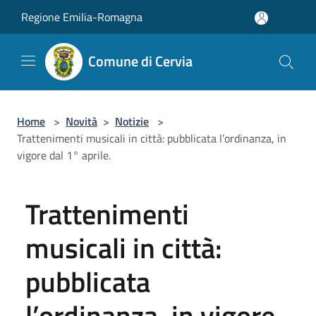
Salta al contenuto principale
Regione Emilia-Romagna
Comune di Cervia
Home
>
Novità
>
Notizie
>
Trattenimenti musicali in città: pubblicata l’ordinanza, in
vigore dal 1° aprile.
Trattenimenti
musicali in città:
pubblicata
l’ordinanza, in vigore