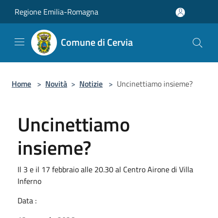
Salta al contenuto principale
Regione Emilia-Romagna
Comune di Cervia
Home
>
Novità
>
Notizie
>
Uncinettiamo insieme?
Uncinettiamo
insieme?
Il 3 e il 17 febbraio alle 20.30 al Centro Airone di Villa
Inferno
Data :