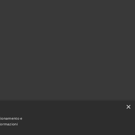
×
nzionamento e
nformazioni