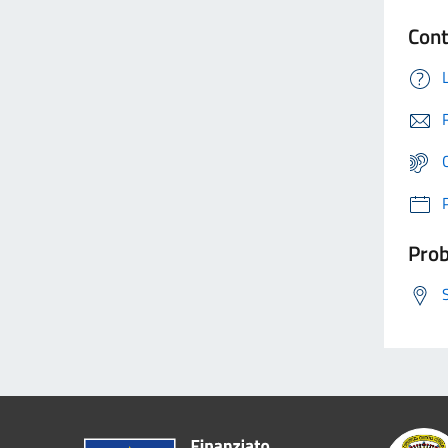
Cont
Prob