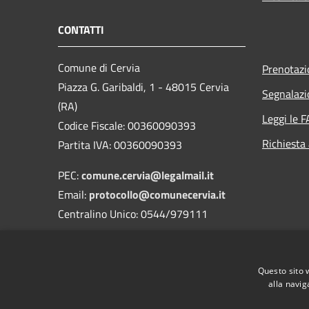
CONTATTI
Comune di Cervia
Prenotaz
Piazza G. Garibaldi, 1 - 48015 Cervia
Segnalazi
(RA)
Leggi le 
Codice Fiscale: 00360090393
Richiesta
Partita IVA: 00360090393
PEC:
comune.cervia@legalmail.it
Email:
protocollo@comunecervia.it
Centralino Unico: 0544/979111
Codice Univoco: UFIXJW
Nome dell'ufficio: Uff_eFatturaPA
Questo sito 
Codice ISTAT: 039007
alla navig