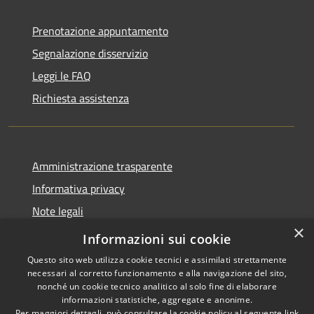
Prenotazione appuntamento
Segnalazione disservizio
Leggi le FAQ
Richiesta assistenza
Amministrazione trasparente
Informativa privacy
Note legali
×
Dichiarazione di accessibilità
Informazioni sui cookie
Questo sito web utilizza cookie tecnici e assimilati strettamente
necessari al corretto funzionamento e alla navigazione del sito,
nonché un cookie tecnico analitico al solo fine di elaborare
informazioni statistiche, aggregate e anonime.
RSS
Copyright © 2026 • Comune di
Per maggiori dettagli, può consultare la cookie policy al seguente
link