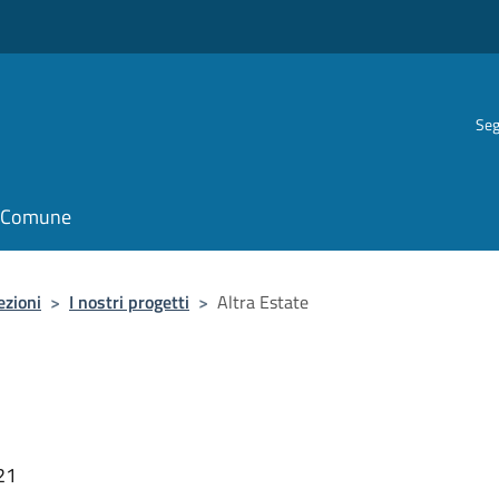
Seg
il Comune
ezioni
>
I nostri progetti
>
Altra Estate
21