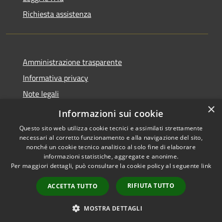
Richiesta assistenza
Amministrazione trasparente
Informativa privacy
Note legali
×
Dichiarazione di accessibilità
Informazioni sui cookie
Questo sito web utilizza cookie tecnici e assimilati strettamente
necessari al corretto funzionamento e alla navigazione del sito,
nonché un cookie tecnico analitico al solo fine di elaborare
informazioni statistiche, aggregate e anonime.
RSS
Copyright © 2026 • Comune di
Per maggiori dettagli, può consultare la cookie policy al seguente
link
Accessibilità
Cervia • Powered by
Privacy
Municipium
Accesso
•
RIFIUTA TUTTO
ACCETTA TUTTO
Cookie
redazione
Mappa del sito
MOSTRA DETTAGLI