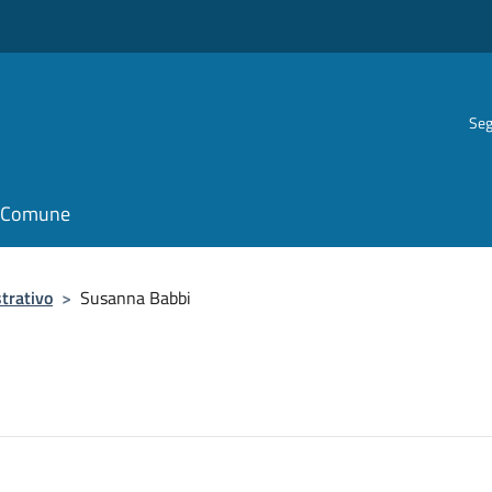
Seg
il Comune
trativo
>
Susanna Babbi