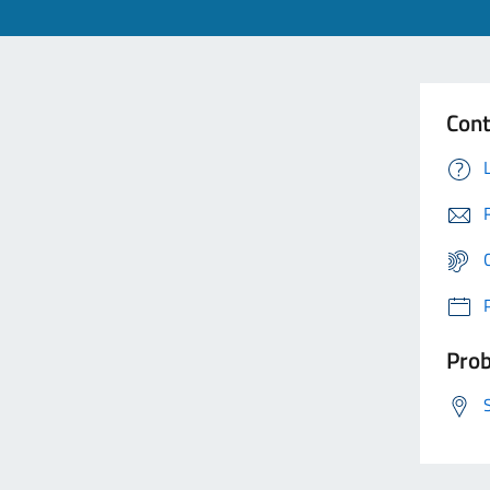
Cont
Prob