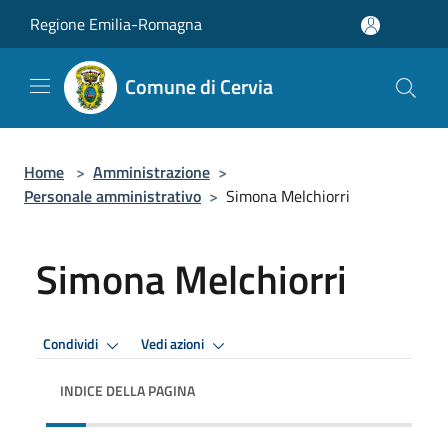
Salta al contenuto principale
Regione Emilia-Romagna
Comune di Cervia
Home
>
Amministrazione
>
Personale amministrativo
>
Simona Melchiorri
Simona Melchiorri
Condividi
Vedi azioni
INDICE DELLA PAGINA