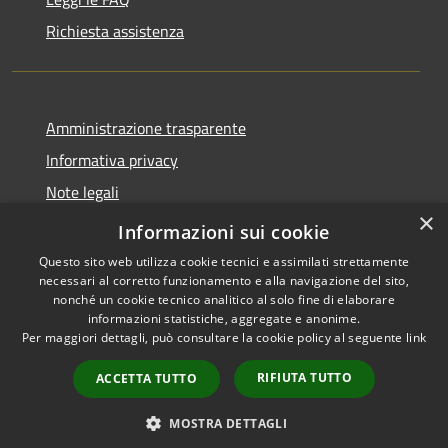
Richiesta assistenza
Amministrazione trasparente
Informativa privacy
Note legali
×
Dichiarazione di accessibilità
Informazioni sui cookie
Questo sito web utilizza cookie tecnici e assimilati strettamente
necessari al corretto funzionamento e alla navigazione del sito,
nonché un cookie tecnico analitico al solo fine di elaborare
informazioni statistiche, aggregate e anonime.
RSS
Copyright © 2026 • Comune di
Per maggiori dettagli, può consultare la cookie policy al seguente
link
Accessibilità
Cervia • Powered by
Privacy
Municipium
Accesso
•
RIFIUTA TUTTO
ACCETTA TUTTO
Cookie
redazione
Mappa del sito
MOSTRA DETTAGLI