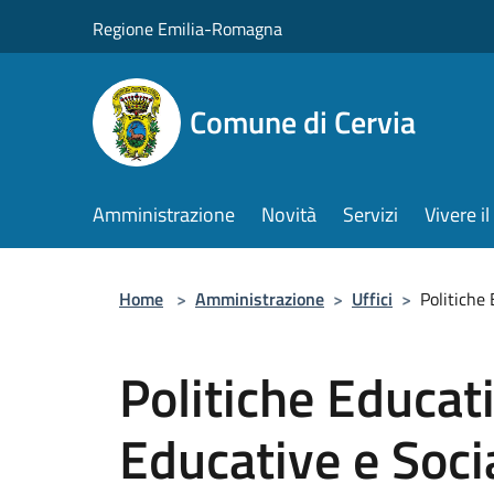
Salta al contenuto principale
Regione Emilia-Romagna
Comune di Cervia
Amministrazione
Novità
Servizi
Vivere 
Home
>
Amministrazione
>
Uffici
>
Politiche
Politiche Educat
Educative e Socia