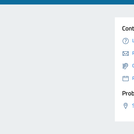
Cont
Prob