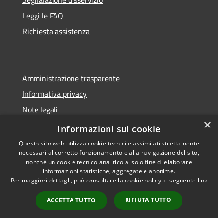
Leggi le FAQ
Richiesta assistenza
Amministrazione trasparente
Informativa privacy
Note legali
×
Dichiarazione di accessibilità
Informazioni sui cookie
Questo sito web utilizza cookie tecnici e assimilati strettamente
necessari al corretto funzionamento e alla navigazione del sito,
nonché un cookie tecnico analitico al solo fine di elaborare
informazioni statistiche, aggregate e anonime.
RSS
Copyright © 2026 • Comune di
Per maggiori dettagli, può consultare la cookie policy al seguente
link
Accessibilità
Cervia • Powered by
Privacy
Municipium
Accesso
•
RIFIUTA TUTTO
ACCETTA TUTTO
Cookie
redazione