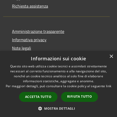
Richiesta assistenza
Amministrazione trasparente
Informativa privacy
Note legali
×
Dichiarazione di accessibilità
Informazioni sui cookie
Questo sito web utilizza cookie tecnici e assimilati strettamente
necessari al corretto funzionamento e alla navigazione del sito,
nonché un cookie tecnico analitico al solo fine di elaborare
informazioni statistiche, aggregate e anonime.
RSS
Copyright © 2026 • Comune di
Per maggiori dettagli, può consultare la cookie policy al seguente
link
Accessibilità
Cervia • Powered by
Privacy
Municipium
Accesso
•
RIFIUTA TUTTO
ACCETTA TUTTO
Cookie
redazione
Mappa del sito
MOSTRA DETTAGLI