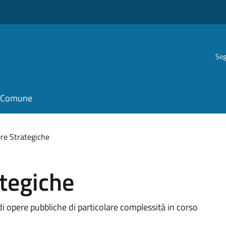
Seg
il Comune
re Strategiche
tegiche
i di opere pubbliche di particolare complessità in corso