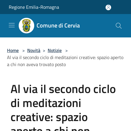
Salta al contenuto principale
Regione Emilia-Romagna
Comune di Cervia
Home
>
Novità
>
Notizie
>
Al via il secondo ciclo di meditazioni creative: spazio aperto
a chi non aveva trovato posto
Al via il secondo ciclo
di meditazioni
creative: spazio
aperto a chi non