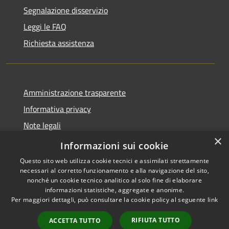
Segnalazione disservizio
Leggi le FAQ
Richiesta assistenza
Amministrazione trasparente
Informativa privacy
Note legali
×
Dichiarazione di accessibilità
Informazioni sui cookie
Questo sito web utilizza cookie tecnici e assimilati strettamente
necessari al corretto funzionamento e alla navigazione del sito,
nonché un cookie tecnico analitico al solo fine di elaborare
informazioni statistiche, aggregate e anonime.
RSS
Copyright © 2026 • Comune di
Per maggiori dettagli, può consultare la cookie policy al seguente
link
Accessibilità
Cervia • Powered by
Privacy
Municipium
Accesso
•
RIFIUTA TUTTO
ACCETTA TUTTO