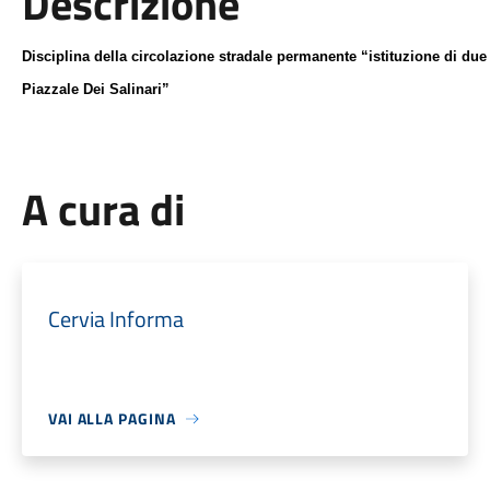
Descrizione
Disciplina della circolazione stradale permanente
“istituzione di due s
P
iazzale
D
ei
S
alinari”
A cura di
Cervia Informa
VAI ALLA PAGINA