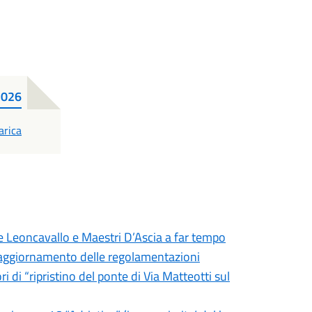
 2026
F
arica
ie Leoncavallo e Maestri D’Ascia a far tempo
 - aggiornamento delle regolamentazioni
i di “ripristino del ponte di Via Matteotti sul