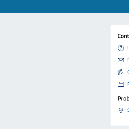
Cont
Prob