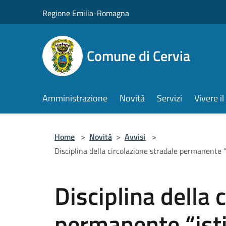
Salta al contenuto principale
Regione Emilia-Romagna
Comune di Cervia
Amministrazione
Novità
Servizi
Vivere 
Home
>
Novità
>
Avvisi
>
Disciplina della circolazione stradale permanente “is
Disciplina della 
permanente “isti