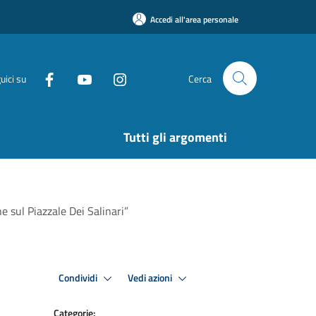
Accedi all'area personale
uici su
Cerca
Tutti gli argomenti
he sul Piazzale Dei Salinari”
Condividi
Vedi azioni
Categorie: