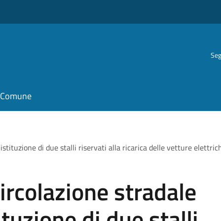
Seg
il Comune
tituzione di due stalli riservati alla ricarica delle vetture elettric
circolazione stradale
tuzione di due stalli