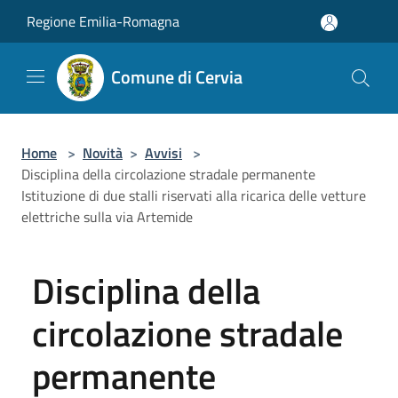
Salta al contenuto principale
Regione Emilia-Romagna
Comune di Cervia
Home
>
Novità
>
Avvisi
>
Disciplina della circolazione stradale permanente
Istituzione di due stalli riservati alla ricarica delle vetture
elettriche sulla via Artemide
Disciplina della
circolazione stradale
permanente