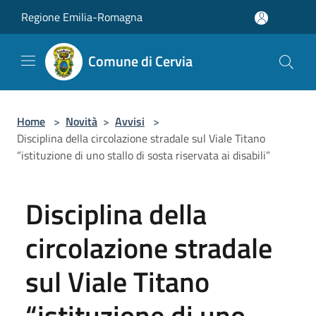
Salta al contenuto principale
Regione Emilia-Romagna
Comune di Cervia
Home
>
Novità
>
Avvisi
>
Disciplina della circolazione stradale sul Viale Titano
“istituzione di uno stallo di sosta riservata ai disabili”
Disciplina della
circolazione stradale
sul Viale Titano
“istituzione di uno