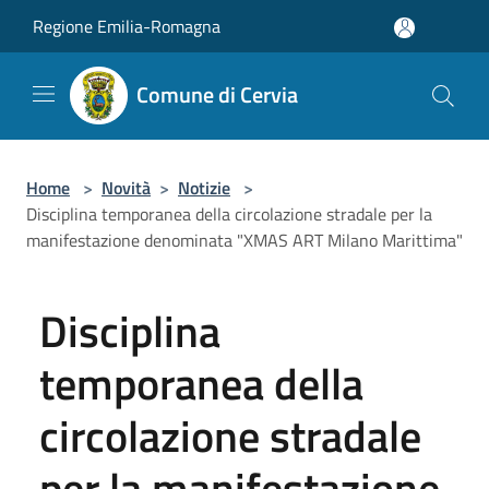
Salta al contenuto principale
Regione Emilia-Romagna
Comune di Cervia
Home
>
Novità
>
Notizie
>
Disciplina temporanea della circolazione stradale per la
manifestazione denominata "XMAS ART Milano Marittima"
Disciplina
temporanea della
circolazione stradale
per la manifestazione