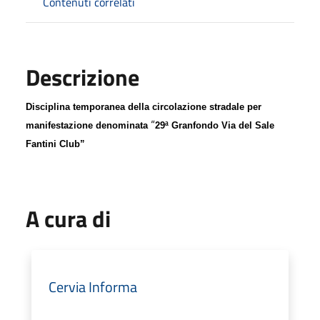
Contenuti correlati
Descrizione
Disciplina temporanea della circolazione stradale per
“
manifestazione denominata
29ª
G
ranfondo
V
ia
d
el
S
ale
F
antini
C
lub”
A cura di
Cervia Informa