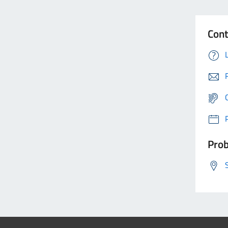
Cont
Prob