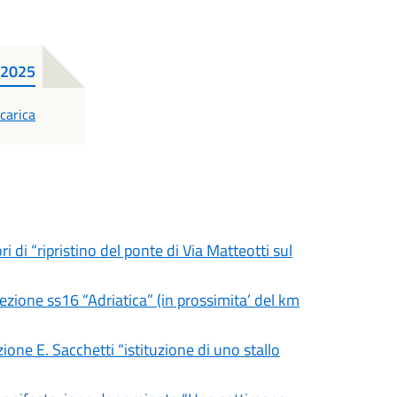
o 2025
DF
carica
i di “ripristino del ponte di Via Matteotti sul
sezione ss16 “Adriatica” (in prossimita’ del km
zione E. Sacchetti “istituzione di uno stallo