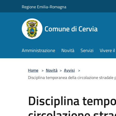
Salta al contenuto principale
Regione Emilia-Romagna
Comune di Cervia
Amministrazione
Novità
Servizi
Vivere 
Home
>
Novità
>
Avvisi
>
Disciplina temporanea della circolazione stradal
Disciplina tempo
circolazione stra