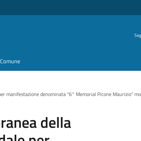
Seg
il Comune
e per manifestazione denominata "6° Memorial Picone Maurizio" mod
ranea della
dale per