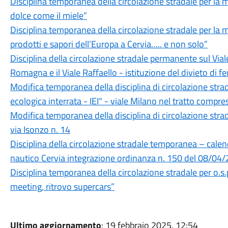
Disciplina temporanea della circolazione stradale per l
dolce come il miele”
Disciplina temporanea della circolazione stradale per l
prodotti e sapori dell’Europa a Cervia….. e non solo”
Disciplina della circolazione stradale permanente sul Vial
Romagna e il Viale Raffaello - istituzione del divieto di f
Modifica temporanea della disciplina di circolazione strad
ecologica interrata - IEI" - viale Milano nel tratto compr
Modifica temporanea della disciplina di circolazione strad
via Isonzo n. 14
Disciplina della circolazione stradale temporanea – calen
nautico Cervia integrazione ordinanza n. 150 del 08/04
Disciplina temporanea della circolazione stradale per o.s.
meeting, ritrovo supercars”
Ultimo aggiornamento
: 19 febbraio 2025, 12:54