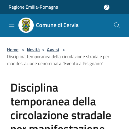
Salta al contenuto principale
Regione Emilia-Romagna
Comune di Cervia
Home
>
Novità
>
Avvisi
>
Disciplina temporanea della circolazione stradale per
manifestazione denominata "Evento a Pisignano"
Disciplina
temporanea della
circolazione stradale
per manifestazione