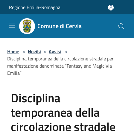
Salta al contenuto principale
Regione Emilia-Romagna
Comune di Cervia
Home
>
Novità
>
Avvisi
>
Disciplina temporanea della circolazione stradale per
manifestazione denominata “Fantasy and Magic Via
Emilia”
Disciplina
temporanea della
circolazione stradale