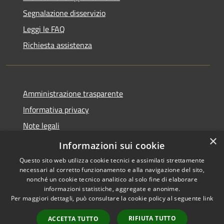
Segnalazione disservizio
Leggi le FAQ
Richiesta assistenza
Amministrazione trasparente
Informativa privacy
Note legali
×
Dichiarazione di accessibilità
Informazioni sui cookie
Questo sito web utilizza cookie tecnici e assimilati strettamente
necessari al corretto funzionamento e alla navigazione del sito,
nonché un cookie tecnico analitico al solo fine di elaborare
informazioni statistiche, aggregate e anonime.
RSS
Copyright © 2026 • Comune di
Per maggiori dettagli, può consultare la cookie policy al seguente
link
Accessibilità
Cervia • Powered by
Privacy
Municipium
Accesso
•
RIFIUTA TUTTO
ACCETTA TUTTO