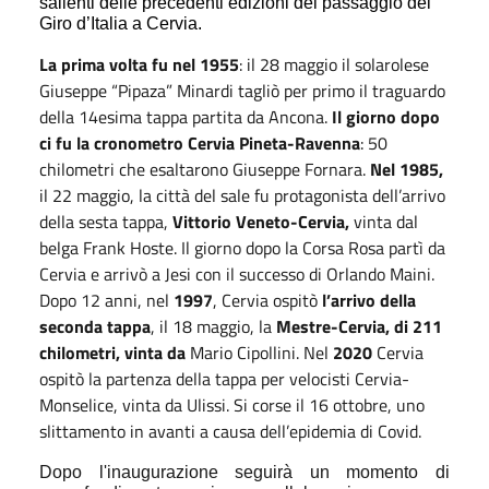
salienti delle precedenti edizioni del passaggio del
Giro d’Italia a Cervia.
La prima volta fu nel 1955
: il 28 maggio il solarolese
Giuseppe “Pipaza” Minardi tagliò per primo il traguardo
della 14esima tappa partita da Ancona.
Il giorno dopo
ci fu la cronometro Cervia Pineta-Ravenna
: 50
chilometri che esaltarono Giuseppe Fornara.
Nel 1985,
il 22 maggio, la città del sale fu protagonista dell’arrivo
della sesta tappa,
Vittorio Veneto-Cervia,
vinta dal
belga Frank Hoste. Il giorno dopo la Corsa Rosa partì da
Cervia e arrivò a Jesi con il successo di Orlando Maini.
Dopo 12 anni, nel
1997
, Cervia ospitò
l’arrivo della
seconda tappa
, il 18 maggio, la
Mestre-Cervia, di 211
chilometri, vinta da
Mario Cipollini. Nel
2020
Cervia
ospitò la partenza della tappa per velocisti Cervia-
Monselice, vinta da Ulissi. Si corse il 16 ottobre, uno
slittamento in avanti a causa dell’epidemia di Covid.
Dopo l'inaugurazione seguirà un momento di