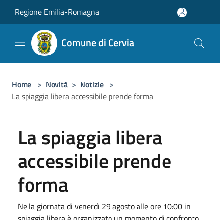
Salta al contenuto principale
Regione Emilia-Romagna
Comune di Cervia
Home
>
Novità
>
Notizie
>
La spiaggia libera accessibile prende forma
La spiaggia libera
accessibile prende
forma
Nella giornata di venerdì 29 agosto alle ore 10:00 in
spiaggia libera è organizzato un momento di confronto