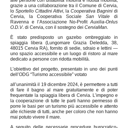
alle persone con disabilità motoria e ridotta mobilità,
grazie a una collaborazione tra il Comune di Cervia,
lo
Sportello Cittadini Attivi,
la
Cooperativa Bagnini
di
Cervia
, la Cooperativa Sociale
San Vitale
di
Ravenna e l’Associazione No-Profit
Auxilia-Onlus
O.D.V
. di Cervia, con il sostegno dei
CerviaMan
.
È stato predisposto un gazebo ombreggiato in
spiaggia libera (Lungomare Grazia Deledda, 38,
48015 Cervia RA), fornito di sedie, sdraio e lettini —
uno spazio accessibile e un luogo di ristoro al mare
dedicato a persone con ridotta mobilità.
L’obiettivo del progetto, presentato in uno dei punti
dell’ODG “Turismo accessibile” votato
all’unanimità il 19 dicembre 2024, è permettere a tutti
di fare il bagno al mare gratuitamente e di poter
frequentate la spiaggia libera di Cervia. L’impegno e
la cooperazione di tutte le parti hanno permesso di
porre le basi per un turismo più accessibile e attento
alle richieste di tutti, anche per coloro che non hanno
mai potuto vivere il mare.
A seguito delle necessarie procedure burocratico-