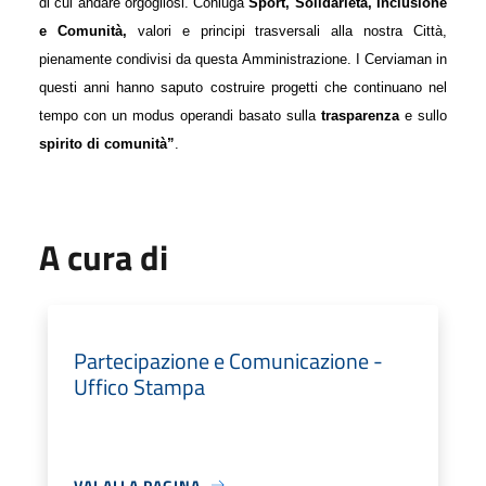
di cui andare orgogliosi. Coniuga
Sport, Solidariet
à
, Inclusione
e Comunit
à,
valori e principi trasversali alla nostra Citt
à
,
pienamente condivisi da questa Amministrazione. I Cerviaman in
questi anni hanno saputo costruire progetti che continuano nel
tempo con un modus operandi basato sulla
trasparenza
e sullo
spirito di comunit
à
”
.
A cura di
Partecipazione e Comunicazione -
Uffico Stampa
VAI ALLA PAGINA