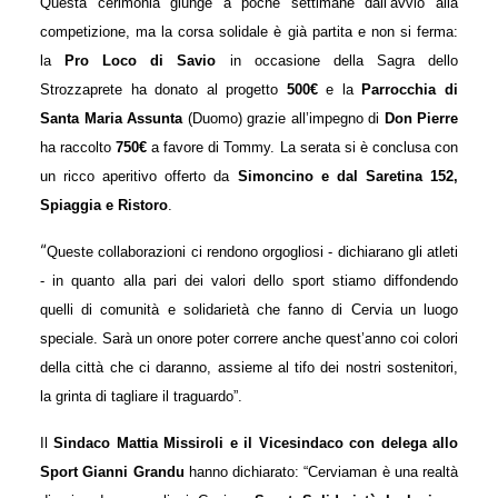
Questa cerimonia giunge a poche settimane dall’avvio alla
competizione, ma la corsa solidale è già partita e non si ferma:
la
Pro Loco di Savio
in occasione della Sagra dello
Strozzaprete ha donato al progetto
500€
e la
Parrocchia di
Santa Maria Assunta
(Duomo) grazie all’impegno di
Don Pierre
ha raccolto
750€
a favore di Tommy. La serata si è conclusa con
un ricco aperitivo offerto da
Simoncino e dal Saretina 152,
Spiaggia e Ristoro
.
“
Queste collaborazioni ci rendono orgogliosi - dichiarano gli atleti
- in quanto alla pari dei valori dello sport stiamo diffondendo
quelli di comunità e solidarietà che fanno di Cervia un luogo
speciale. Sarà un onore poter correre anche quest’anno coi colori
della città che ci daranno, assieme al tifo dei nostri sostenitori,
la grinta di tagliare il traguardo”.
Il
Sindaco
Mattia Missiroli
e
i
l Vicesindaco
con delega allo
Sport Gianni Grandu
hanno dichiarato
:
“Cerviaman è una realt
à