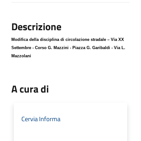
Descrizione
Modifica della disciplina di circolazione stradale
–
V
ia
XX
S
ettembre -
C
orso
G
.
M
azzini -
P
iazza
G
.
G
aribaldi -
V
ia
L
.
M
azzolani
A cura di
Cervia Informa