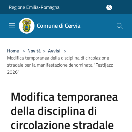
Salta al contenuto principale
Regione Emilia-Romagna
Comune di Cervia
Home
>
Novità
>
Avvisi
>
Modifica temporanea della disciplina di circolazione
stradale per la manifestazione denominata "Festijazz
2026"
Modifica temporanea
della disciplina di
circolazione stradale