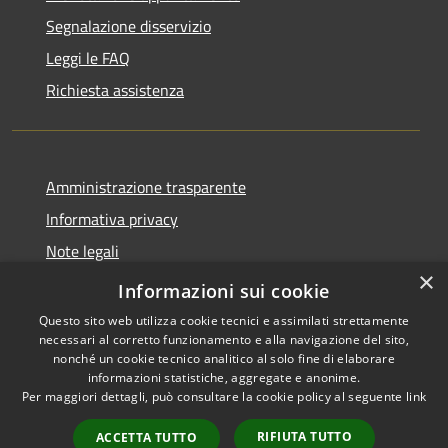
Segnalazione disservizio
Leggi le FAQ
Richiesta assistenza
Amministrazione trasparente
Informativa privacy
Note legali
×
Dichiarazione di accessibilità
Informazioni sui cookie
Questo sito web utilizza cookie tecnici e assimilati strettamente
necessari al corretto funzionamento e alla navigazione del sito,
nonché un cookie tecnico analitico al solo fine di elaborare
informazioni statistiche, aggregate e anonime.
RSS
Copyright © 2026 • Comune di
Per maggiori dettagli, può consultare la cookie policy al seguente
link
Accessibilità
Cervia • Powered by
Privacy
Municipium
Accesso
•
RIFIUTA TUTTO
ACCETTA TUTTO