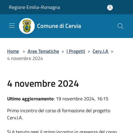
Salta al contenuto principale
Regione Emilia-Romagna
Comune di Cervia
Home
>
Aree Tematiche
>
I Progetti
>
Cerv.I.A
>
4 novembre 2024
4 novembre 2024
Ultimo aggiornamento
: 19 novembre 2024, 16:15
Primo incontro del corso di formazione del progetto
Cerv.I.A.
Si è tenuto oggi il primo incontro in presenza del corso