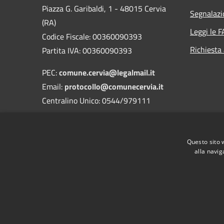
Piazza G. Garibaldi, 1 - 48015 Cervia
Segnalazi
(RA)
Leggi le 
Codice Fiscale: 00360090393
Richiesta
Partita IVA: 00360090393
PEC:
comune.cervia@legalmail.it
Email:
protocollo@comunecervia.it
Centralino Unico: 0544/979111
Codice Univoco: UFIXJW
Nome dell'ufficio: Uff_eFatturaPA
Questo sito 
Codice ISTAT: 039007
alla navig
RSS
Accessibilità
Privacy
Cookie
Mappa de