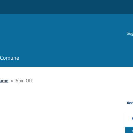
Seg
il Comune
iamo
>
Spin Off
Ved