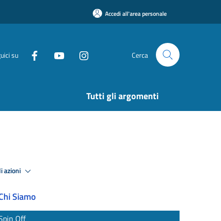
Accedi all'area personale
uici su
Cerca
Tutti gli argomenti
i azioni
Chi Siamo
Spin Off