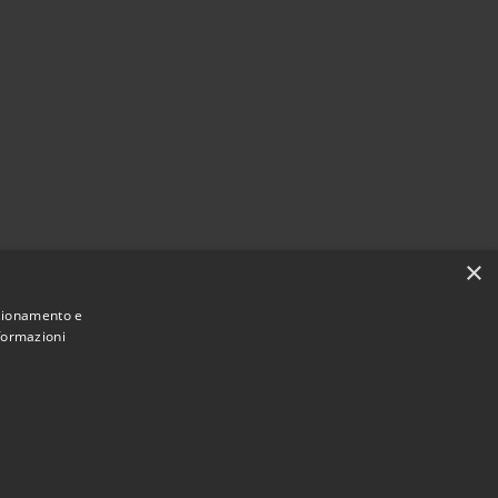
×
nzionamento e
nformazioni
Municipium
Accesso redazione
di Cervia • Powered by
•