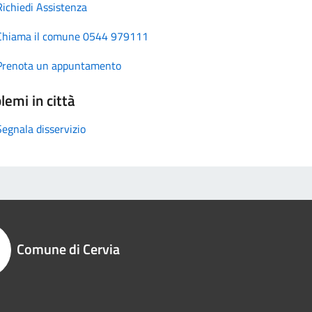
Richiedi Assistenza
Chiama il comune 0544 979111
Prenota un appuntamento
lemi in città
Segnala disservizio
Comune di Cervia