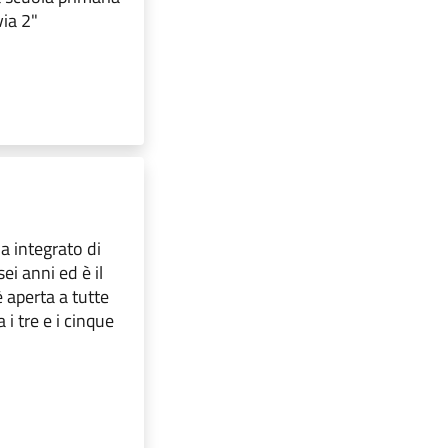
via 2"
ma integrato di
ei anni ed è il
 aperta a tutte
i tre e i cinque