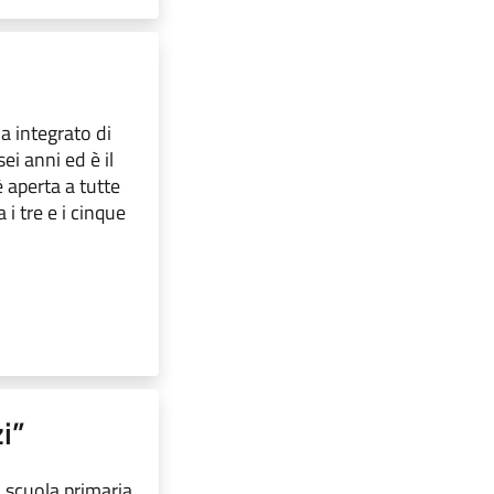
ma integrato di
ei anni ed è il
 aperta a tutte
i tre e i cinque
i”
la scuola primaria