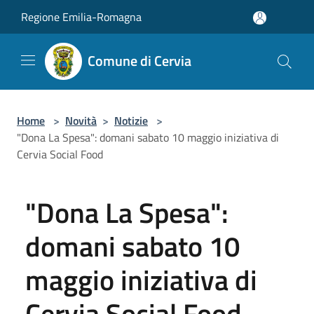
Salta al contenuto principale
Regione Emilia-Romagna
Comune di Cervia
Home
>
Novità
>
Notizie
>
"Dona La Spesa": domani sabato 10 maggio iniziativa di
Cervia Social Food
"Dona La Spesa":
domani sabato 10
maggio iniziativa di
Cervia Social Food