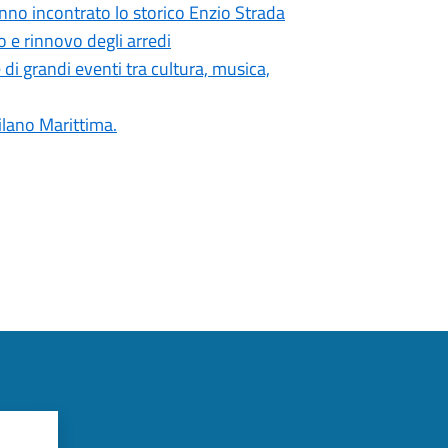
nno incontrato lo storico Enzio Strada
o e rinnovo degli arredi
di grandi eventi tra cultura, musica,
ilano Marittima.