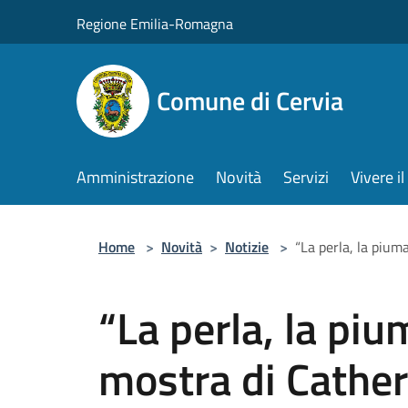
Salta al contenuto principale
Regione Emilia-Romagna
Comune di Cervia
Amministrazione
Novità
Servizi
Vivere 
Home
>
Novità
>
Notizie
>
“La perla, la piuma
“La perla, la pium
mostra di Cather