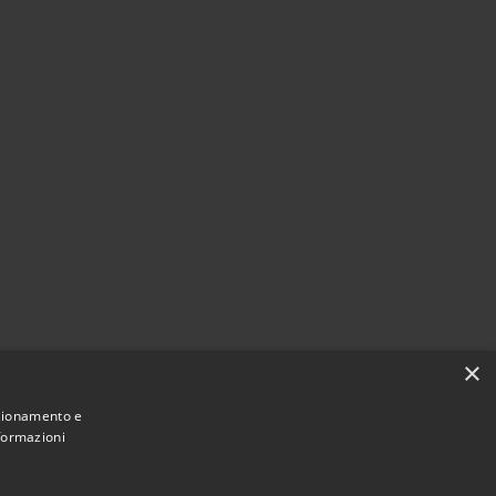
×
nzionamento e
nformazioni