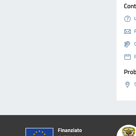
Cont
Prob