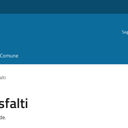
Seg
il Comune
alti
sfalti
de.