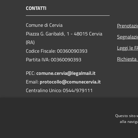
CONTATTI
Comune di Cervia
Prenotaz
Piazza G. Garibaldi, 1 - 48015 Cervia
Segnalazi
(RA)
Leggi le 
Codice Fiscale: 00360090393
Richiesta
Partita IVA: 00360090393
PEC:
comune.cervia@legalmail.it
Email:
protocollo@comunecervia.it
Centralino Unico: 0544/979111
Codice Univoco: UFIXJW
Nome dell'ufficio: Uff_eFatturaPA
Questo sito 
Codice ISTAT: 039007
alla navig