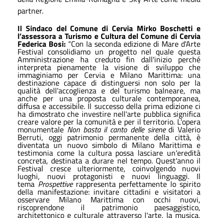
partner.
Il Sindaco del Comune di Cervia Mirko Boschetti e
l’assessora a Turismo e Cultura del Comune di Cervia
Federica Bosi:
“Con la seconda edizione di Mare d'Arte
Festival consolidiamo un progetto nel quale questa
Amministrazione ha creduto fin dall'inizio perché
interpreta pienamente la visione di sviluppo che
immaginiamo per Cervia e Milano Marittima: una
destinazione capace di distinguersi non solo per la
qualità dell'accoglienza e del turismo balneare, ma
anche per una proposta culturale contemporanea,
diffusa e accessibile. Il successo della prima edizione ci
ha dimostrato che investire nell'arte pubblica significa
creare valore per la comunità e per il territorio. L'opera
monumentale
Non basta il canto delle sirene
di Valerio
Berruti, oggi patrimonio permanente della città, è
diventata un nuovo simbolo di Milano Marittima e
testimonia come la cultura possa lasciare un'eredità
concreta, destinata a durare nel tempo. Quest'anno il
Festival cresce ulteriormente, coinvolgendo nuovi
luoghi, nuovi protagonisti e nuovi linguaggi. Il
tema
Prospettive
rappresenta perfettamente lo spirito
della manifestazione: invitare cittadini e visitatori a
osservare Milano Marittima con occhi nuovi,
riscoprendone il patrimonio paesaggistico,
architettonico e culturale attraverso l'arte, la musica,