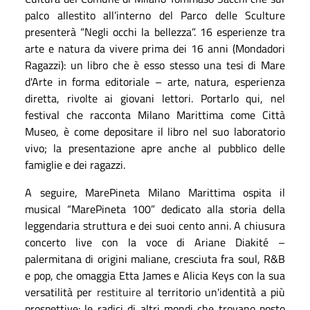
palco allestito all’interno del Parco delle Sculture
presenterà “Negli occhi la bellezza”. 16 esperienze tra
arte e natura da vivere prima dei 16 anni (Mondadori
Ragazzi): un libro che è esso stesso una tesi di Mare
d'Arte in forma editoriale – arte, natura, esperienza
diretta, rivolte ai giovani lettori. Portarlo qui, nel
festival che racconta Milano Marittima come Città
Museo, è come depositare il libro nel suo laboratorio
vivo; la presentazione apre anche al pubblico delle
famiglie e dei ragazzi.
A seguire, MarePineta Milano Marittima ospita il
musical “MarePineta 100” dedicato alla storia della
leggendaria struttura e dei suoi cento anni. A chiusura
concerto live con la voce di Ariane Diakité –
palermitana di origini maliane, cresciuta fra soul, R&B
e pop, che omaggia Etta James e Alicia Keys con la sua
versatilità per
restituire
al territorio un'identità a più
prospettive: le radici di altri mondi che trovano posto