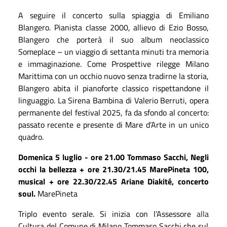
A seguire il concerto sulla spiaggia di Emiliano
Blangero. Pianista classe 2000, allievo di Ezio Bosso,
Blangero che porterà il suo album neoclassico
Someplace – un viaggio di settanta minuti tra memoria
e immaginazione. Come Prospettive rilegge Milano
Marittima con un occhio nuovo senza tradirne la storia,
Blangero abita il pianoforte classico rispettandone il
linguaggio. La Sirena Bambina di Valerio Berruti, opera
permanente del festival 2025, fa da sfondo al concerto:
passato recente e presente di Mare d’Arte in un unico
quadro.
Domenica 5 luglio - ore 21.00
Tommaso Sacchi, Negli
occhi la bellezza + ore 21.30/21.45 MarePineta 100,
musical + ore 22.30/22.45 Ariane Diakité, concerto
soul.
MarePineta
Triplo evento serale. Si inizia con l’Assessore
alla
Cultura del Comune di Milano Tommaso Sacchi che sul