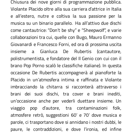
Chiusura dei nove giorni di programmazione pubblica.
Violante Placido oltre alla sua carriera d’attrice in Italia
e all’estero, nutre e coltiva la sua passione per la
musica su un binario parallelo. Ha all’attivo due dischi
come cantautrice: “Don’t be shy” e “Sheepwolf”, e varie
collaborazioni tra cui, quelle con Bugo, Mauro Ermanno
Giovanardi e Francesco Forni, ed ora di prossima uscita
insieme a Gianluca De Rubertis (cantautore,
polistrumentista, e fondatore del Il Genio con cui con il
brano Pop Porno scalò le classifiche italiane). In questa
occasione De Rubertis accompagnerà al pianoforte la
Placido in un’atmosfera intima e raffinata e Violante
imbracciando la chitarra si racconterà attraverso i
brani dei suoi dischi, tra cover e brani inediti,
un’occasione anche per vederli duettare insieme. Un
viaggio pop d’autore, tra contaminazioni folk,
atmosfere retrò, suggestioni 60’ e 70’ dove musica e
parole, ci trasportano dove si annidano i nostri dubbi, le
paure, le contraddizioni, e dove l’ironia, ed infine