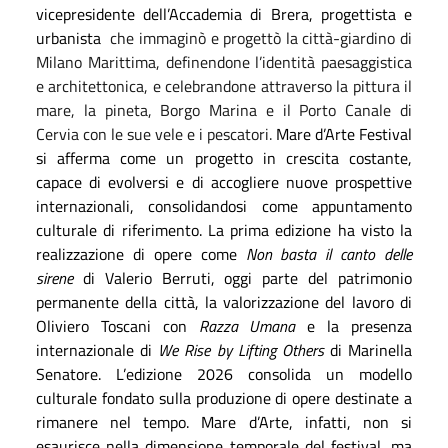
vicepresidente dell’Accademia di Brera, progettista e
urbanista
che immaginò e progettò la città-giardino di
Milano Marittima, definendone l’identità paesaggistica
e architettonica, e celebrandone attraverso la pittura il
mare, la pineta, Borgo Marina e il Porto Canale di
Cervia con le sue vele e i pescatori.
Mare d’Arte Festival
si afferma come un progetto in crescita costante,
capace di evolversi e di accogliere nuove prospettive
internazionali, consolidandosi come appuntamento
culturale di riferimento. La prima edizione ha visto la
realizzazione di opere come
Non basta il canto delle
sirene
di Valerio Berruti, oggi parte del patrimonio
permanente della città, la valorizzazione del lavoro di
Oliviero Toscani con
Razza Umana
e la presenza
internazionale di
We Rise by Lifting Others
di Marinella
Senatore. L’edizione 2026 consolida un modello
culturale fondato sulla produzione di opere destinate a
rimanere nel tempo. Mare d’Arte, infatti, non si
esaurisce nella dimensione temporale del festival, ma