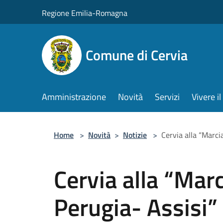
Salta al contenuto principale
Regione Emilia-Romagna
Comune di Cervia
Amministrazione
Novità
Servizi
Vivere 
Home
>
Novità
>
Notizie
>
Cervia alla “Marci
Cervia alla “Marc
Perugia- Assisi